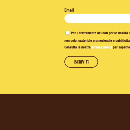
Email
Per il trattamento dei dati per le finalit
non solo, materiale promozionale e pubblicitar
Consulta la nostra
privacy policy
per saperne 