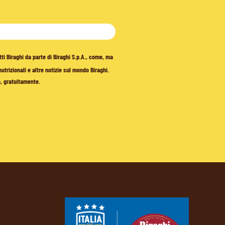
tti Biraghi da parte di Biraghi S.p.A., come, ma
trizionali e altre notizie sul mondo Biraghi.
o, gratuitamente.