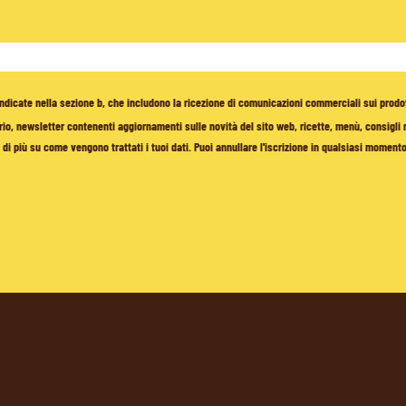
à indicate nella sezione b, che includono la ricezione di comunicazioni commerciali sui prodo
io, newsletter contenenti aggiornamenti sulle novità del sito web, ricette, menù, consigli nu
di più su come vengono trattati i tuoi dati. Puoi annullare l'iscrizione in qualsiasi moment