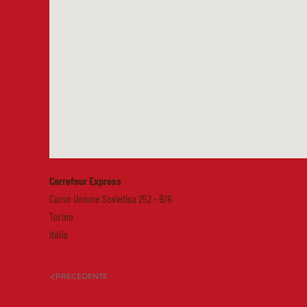
Carrefour Express
Corso Unione Sovietica 252 - B/8
Torino
Italia
PRECEDENTE