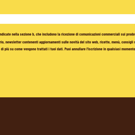
à indicate nella sezione b, che includono la ricezione di comunicazioni commerciali sui prodo
io, newsletter contenenti aggiornamenti sulle novità del sito web, ricette, menù, consigli nu
di più su come vengono trattati i tuoi dati. Puoi annullare l'iscrizione in qualsiasi moment