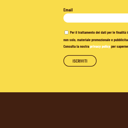
Email
Per il trattamento dei dati per le finalit
non solo, materiale promozionale e pubblicitar
Consulta la nostra
privacy policy
per saperne 