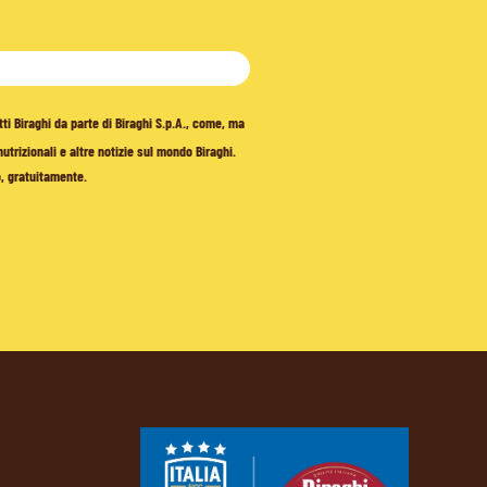
tti Biraghi da parte di Biraghi S.p.A., come, ma
trizionali e altre notizie sul mondo Biraghi.
o, gratuitamente.