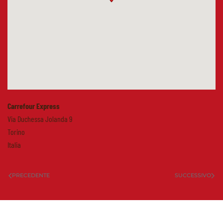
Carrefour Express
Via Duchessa Jolanda 9
Torino
Italia
PRECEDENTE
SUCCESSIVO