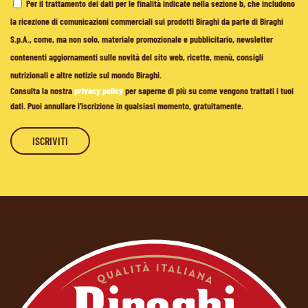
Per il trattamento dei dati per le finalità indicate nella sezione b, che includono
la ricezione di comunicazioni commerciali sui prodotti Biraghi da parte di Biraghi
S.p.A., come, ma non solo, materiale promozionale e pubblicitario, newsletter
contenenti aggiornamenti sulle novità del sito web, ricette, menù, consigli
nutrizionali e altre notizie sul mondo Biraghi.
Consulta la nostra
privacy policy
per saperne di più su come vengono trattati i tuoi
dati. Puoi annullare l'iscrizione in qualsiasi momento, gratuitamente.