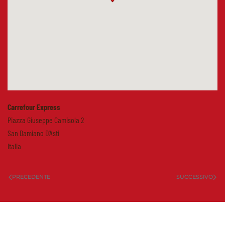
Carrefour Express
Piazza Giuseppe Camisola 2
San Damiano D'Asti
Italia
PRECEDENTE
SUCCESSIVO