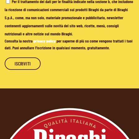
Per il trattamento dei dati per le finalità indicate nella sezione b, che includono
la ricezione di comunicazioni commerciali sui prodotti Biraghi da parte di Biraghi
S.p.A., come, ma non solo, materiale promozionale e pubblicitario, newsletter
contenenti aggiornamenti sulle novità del sito web, ricette, menù, consigli
nutrizionali e altre notizie sul mondo Biraghi.
Consulta la nostra
privacy policy
per saperne di più su come vengono trattati i tuoi
dati. Puoi annullare l'iscrizione in qualsiasi momento, gratuitamente.