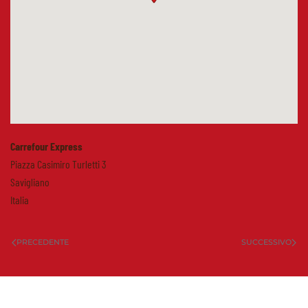
Carrefour Express
Piazza Casimiro Turletti 3
Savigliano
Italia
PRECEDENTE
SUCCESSIVO