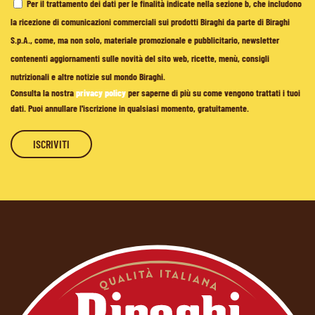
Per il trattamento dei dati per le finalità indicate nella sezione b, che includono
la ricezione di comunicazioni commerciali sui prodotti Biraghi da parte di Biraghi
S.p.A., come, ma non solo, materiale promozionale e pubblicitario, newsletter
contenenti aggiornamenti sulle novità del sito web, ricette, menù, consigli
nutrizionali e altre notizie sul mondo Biraghi.
Consulta la nostra
privacy policy
per saperne di più su come vengono trattati i tuoi
dati. Puoi annullare l'iscrizione in qualsiasi momento, gratuitamente.