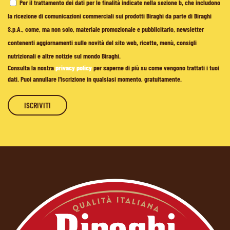
Per il trattamento dei dati per le finalità indicate nella sezione b, che includono
la ricezione di comunicazioni commerciali sui prodotti Biraghi da parte di Biraghi
S.p.A., come, ma non solo, materiale promozionale e pubblicitario, newsletter
contenenti aggiornamenti sulle novità del sito web, ricette, menù, consigli
nutrizionali e altre notizie sul mondo Biraghi.
Consulta la nostra
privacy policy
per saperne di più su come vengono trattati i tuoi
dati. Puoi annullare l'iscrizione in qualsiasi momento, gratuitamente.