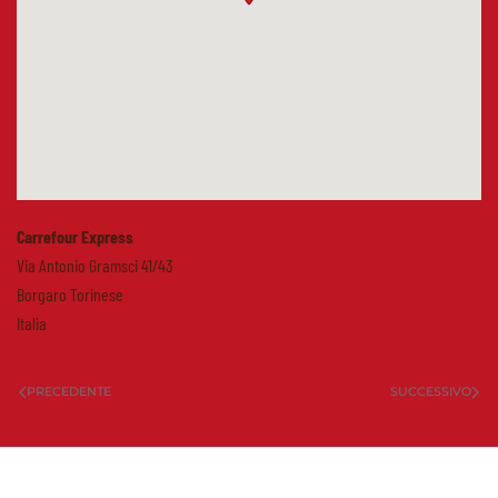
Carrefour Express
Via Antonio Gramsci 41/43
Borgaro Torinese
Italia
PRECEDENTE
SUCCESSIVO