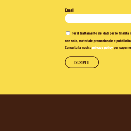
Email
Per il trattamento dei dati per le finalit
non solo, materiale promozionale e pubblicitar
Consulta la nostra
privacy policy
per saperne 