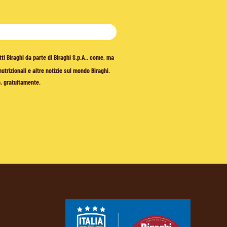
tti Biraghi da parte di Biraghi S.p.A., come, ma
trizionali e altre notizie sul mondo Biraghi.
o, gratuitamente.