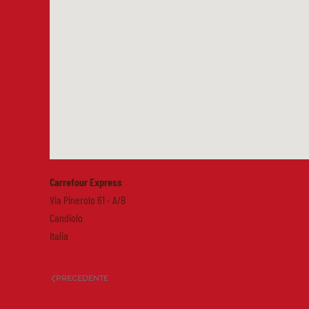
Carrefour Express
Via Pinerolo 61 - A/B
Candiolo
Italia
PRECEDENTE