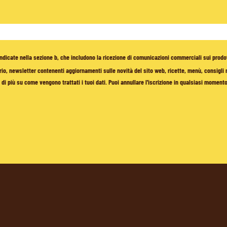
à indicate nella sezione b, che includono la ricezione di comunicazioni commerciali sui prodo
io, newsletter contenenti aggiornamenti sulle novità del sito web, ricette, menù, consigli nu
di più su come vengono trattati i tuoi dati. Puoi annullare l'iscrizione in qualsiasi moment