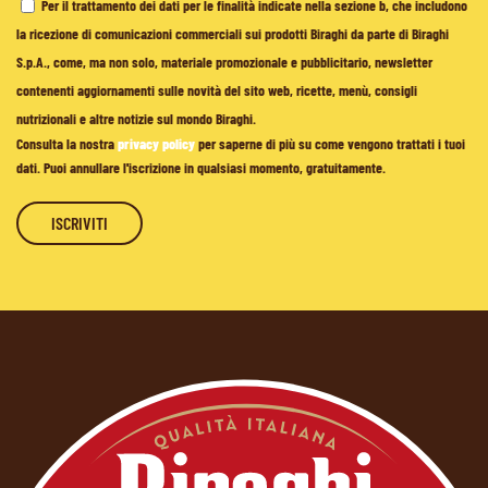
Per il trattamento dei dati per le finalità indicate nella sezione b, che includono
la ricezione di comunicazioni commerciali sui prodotti Biraghi da parte di Biraghi
S.p.A., come, ma non solo, materiale promozionale e pubblicitario, newsletter
contenenti aggiornamenti sulle novità del sito web, ricette, menù, consigli
nutrizionali e altre notizie sul mondo Biraghi.
Consulta la nostra
privacy policy
per saperne di più su come vengono trattati i tuoi
dati. Puoi annullare l'iscrizione in qualsiasi momento, gratuitamente.