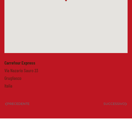
Carrefour Express
Via Nazario Sauro 23
Grugliasco
Italia
PRECEDENTE
SUCCESSIVO