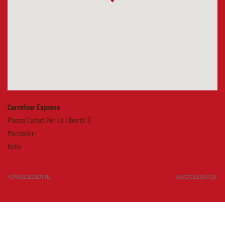
Carrefour Express
Piazza Caduti Per La Liberta' 3
Moncalieri
Italia
PRECEDENTE
SUCCESSIVO