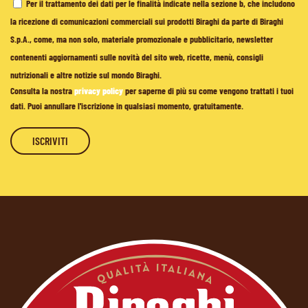
Per il trattamento dei dati per le finalità indicate nella sezione b, che includono
la ricezione di comunicazioni commerciali sui prodotti Biraghi da parte di Biraghi
S.p.A., come, ma non solo, materiale promozionale e pubblicitario, newsletter
contenenti aggiornamenti sulle novità del sito web, ricette, menù, consigli
nutrizionali e altre notizie sul mondo Biraghi.
Consulta la nostra
privacy policy
per saperne di più su come vengono trattati i tuoi
dati. Puoi annullare l'iscrizione in qualsiasi momento, gratuitamente.