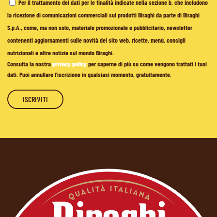
Per il trattamento dei dati per le finalità indicate nella sezione b, che includono
la ricezione di comunicazioni commerciali sui prodotti Biraghi da parte di Biraghi
S.p.A., come, ma non solo, materiale promozionale e pubblicitario, newsletter
contenenti aggiornamenti sulle novità del sito web, ricette, menù, consigli
nutrizionali e altre notizie sul mondo Biraghi.
Consulta la nostra
privacy policy
per saperne di più su come vengono trattati i tuoi
dati. Puoi annullare l'iscrizione in qualsiasi momento, gratuitamente.