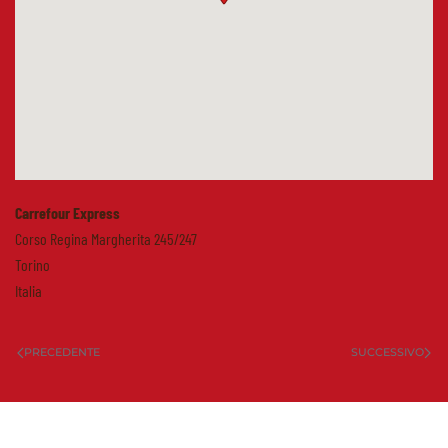
Carrefour Express
Corso Regina Margherita 245/247
Torino
Italia
PRECEDENTE
SUCCESSIVO