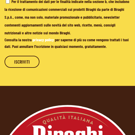
Per il trattamento dei dati per le finalità indicate nella sezione b, che includono
la ricezione di comunicazioni commerciali sui prodotti Biraghi da parte di Biraghi
S.p.A., come, ma non solo, materiale promozionale e pubblicitario, newsletter
contenenti aggiornamenti sulle novità del sito web, ricette, menù, consigli
nutrizionali e altre notizie sul mondo Biraghi.
Consulta la nostra
privacy policy
per saperne di più su come vengono trattati i tuoi
dati. Puoi annullare l'iscrizione in qualsiasi momento, gratuitamente.