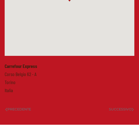
Carrefour Express
Corso Belgio 62 - A
Torino
Italia
PRECEDENTE
SUCCESSIVO