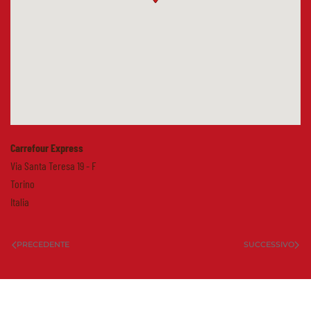
Carrefour Express
Via Santa Teresa 19 - F
Torino
Italia
PRECEDENTE
SUCCESSIVO