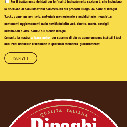
Per il trattamento dei dati per le finalità indicate nella sezione b, che includono
la ricezione di comunicazioni commerciali sui prodotti Biraghi da parte di Biraghi
S.p.A., come, ma non solo, materiale promozionale e pubblicitario, newsletter
contenenti aggiornamenti sulle novità del sito web, ricette, menù, consigli
nutrizionali e altre notizie sul mondo Biraghi.
Consulta la nostra
privacy policy
per saperne di più su come vengono trattati i tuoi
dati. Puoi annullare l'iscrizione in qualsiasi momento, gratuitamente.