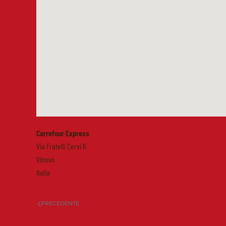
Carrefour Express
Via Fratelli Cervi 6
Vinovo
Italia
PRECEDENTE