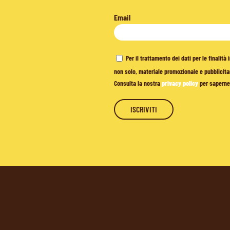
Email
Per il trattamento dei dati per le finalit
non solo, materiale promozionale e pubblicitar
Consulta la nostra
privacy policy
per saperne 