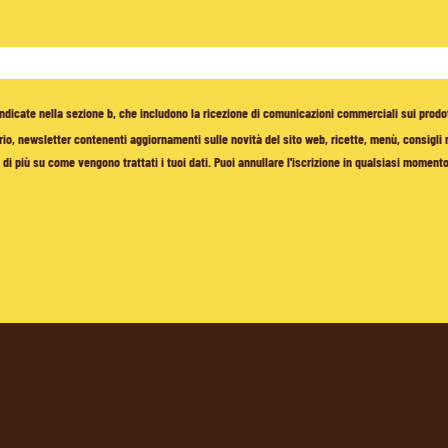
à indicate nella sezione b, che includono la ricezione di comunicazioni commerciali sui prodo
io, newsletter contenenti aggiornamenti sulle novità del sito web, ricette, menù, consigli nu
di più su come vengono trattati i tuoi dati. Puoi annullare l'iscrizione in qualsiasi moment