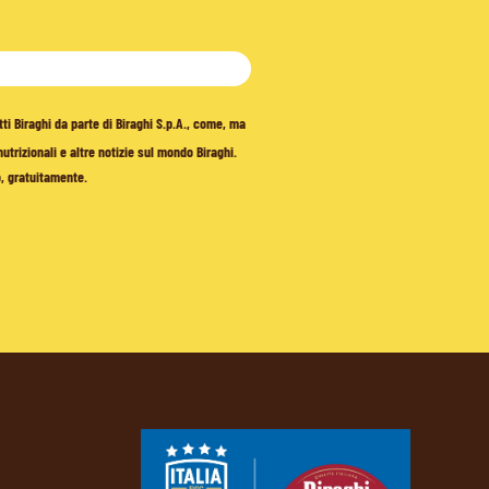
tti Biraghi da parte di Biraghi S.p.A., come, ma
trizionali e altre notizie sul mondo Biraghi.
o, gratuitamente.