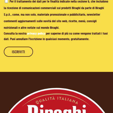
Per il trattamento dei dati per le finalità indicate nella sezione b, che includono
la ricezione di comunicazioni commerciali sui prodotti Biraghi da parte di Biraghi
S.p.A., come, ma non solo, materiale promozionale e pubblicitario, newsletter
contenenti aggiornamenti sulle novità del sito web, ricette, menù, consigli
nutrizionali e altre notizie sul mondo Biraghi.
Consulta la nostra
privacy policy
per saperne di più su come vengono trattati i tuoi
dati. Puoi annullare l'iscrizione in qualsiasi momento, gratuitamente.