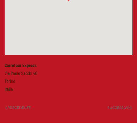
Carrefour Express
Via Paolo Sacchi 40
Torino
Italia
PRECEDENTE
SUCCESSIVO