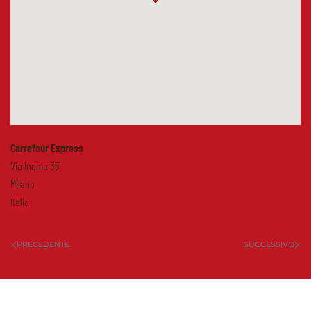
Carrefour Express
Via Inama 35
Milano
Italia
PRECEDENTE
SUCCESSIVO