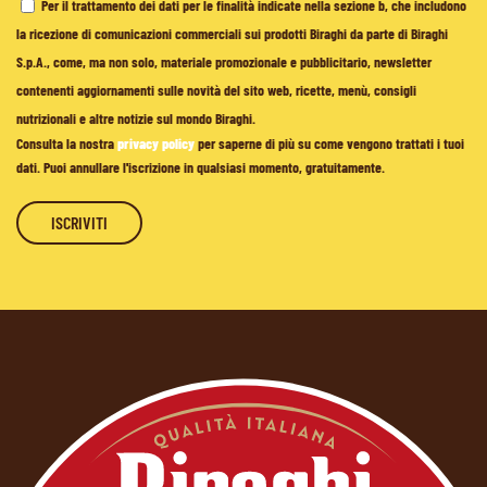
Per il trattamento dei dati per le finalità indicate nella sezione b, che includono
la ricezione di comunicazioni commerciali sui prodotti Biraghi da parte di Biraghi
S.p.A., come, ma non solo, materiale promozionale e pubblicitario, newsletter
contenenti aggiornamenti sulle novità del sito web, ricette, menù, consigli
nutrizionali e altre notizie sul mondo Biraghi.
Consulta la nostra
privacy policy
per saperne di più su come vengono trattati i tuoi
dati. Puoi annullare l'iscrizione in qualsiasi momento, gratuitamente.