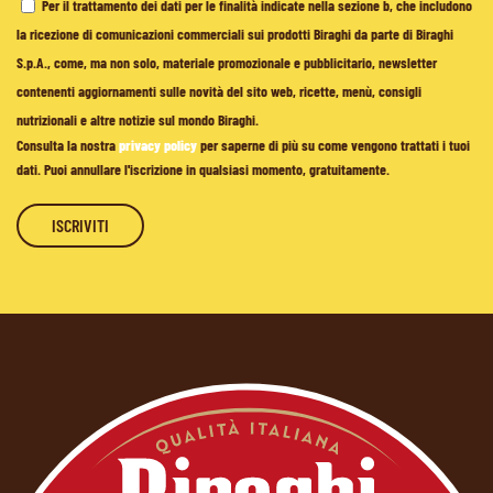
Per il trattamento dei dati per le finalità indicate nella sezione b, che includono
la ricezione di comunicazioni commerciali sui prodotti Biraghi da parte di Biraghi
S.p.A., come, ma non solo, materiale promozionale e pubblicitario, newsletter
contenenti aggiornamenti sulle novità del sito web, ricette, menù, consigli
nutrizionali e altre notizie sul mondo Biraghi.
Consulta la nostra
privacy policy
per saperne di più su come vengono trattati i tuoi
dati. Puoi annullare l'iscrizione in qualsiasi momento, gratuitamente.