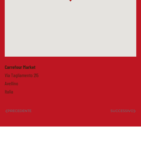
Carrefour Market
Via Tagliamento 215
Avellino
Italia
PRECEDENTE
SUCCESSIVO