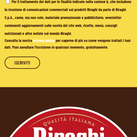
Per il trattamento dei dati per le finalità indicate nella sezione b, che includono
la ricezione di comunicazioni commerciali sui prodotti Biraghi da parte di Biraghi
S.p.A., come, ma non solo, materiale promozionale e pubblicitario, newsletter
contenenti aggiornamenti sulle novità del sito web, ricette, menù, consigli
nutrizionali e altre notizie sul mondo Biraghi.
Consulta la nostra
privacy policy
per saperne di più su come vengono trattati i tuoi
dati. Puoi annullare l'iscrizione in qualsiasi momento, gratuitamente.