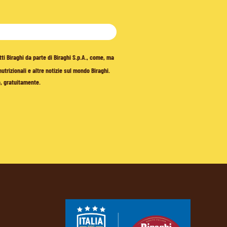
tti Biraghi da parte di Biraghi S.p.A., come, ma
trizionali e altre notizie sul mondo Biraghi.
o, gratuitamente.