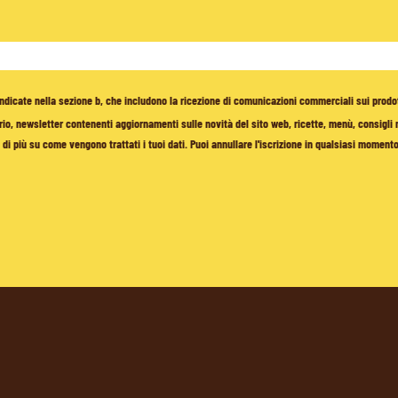
à indicate nella sezione b, che includono la ricezione di comunicazioni commerciali sui prodo
io, newsletter contenenti aggiornamenti sulle novità del sito web, ricette, menù, consigli nu
di più su come vengono trattati i tuoi dati. Puoi annullare l'iscrizione in qualsiasi moment