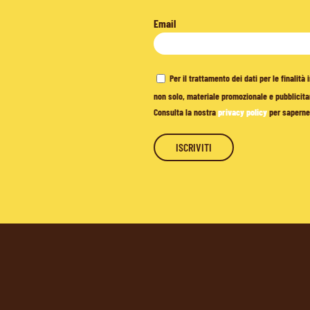
Email
Per il trattamento dei dati per le finalit
non solo, materiale promozionale e pubblicitar
Consulta la nostra
privacy policy
per saperne 