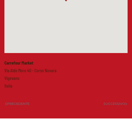
Carrefour Market
Via Aldo Moro 40 - Corso Novara
Vigevano
Italia
PRECEDENTE
SUCCESSIVO