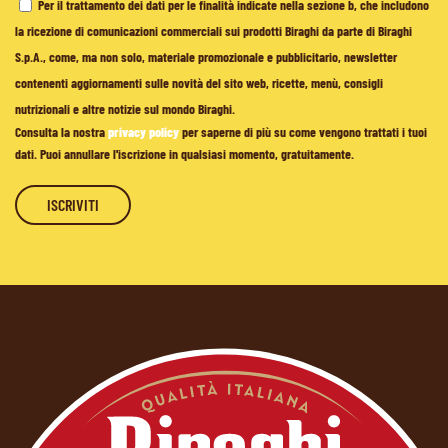
Per il trattamento dei dati per le finalità indicate nella sezione b, che includono
la ricezione di comunicazioni commerciali sui prodotti Biraghi da parte di Biraghi
S.p.A., come, ma non solo, materiale promozionale e pubblicitario, newsletter
contenenti aggiornamenti sulle novità del sito web, ricette, menù, consigli
nutrizionali e altre notizie sul mondo Biraghi.
Consulta la nostra
privacy policy
per saperne di più su come vengono trattati i tuoi
dati. Puoi annullare l'iscrizione in qualsiasi momento, gratuitamente.