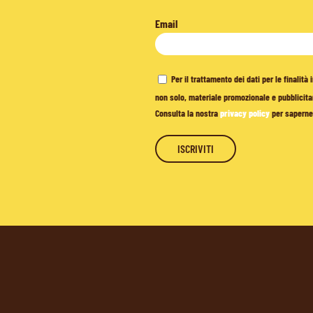
Email
Per il trattamento dei dati per le finalit
non solo, materiale promozionale e pubblicitar
Consulta la nostra
privacy policy
per saperne 