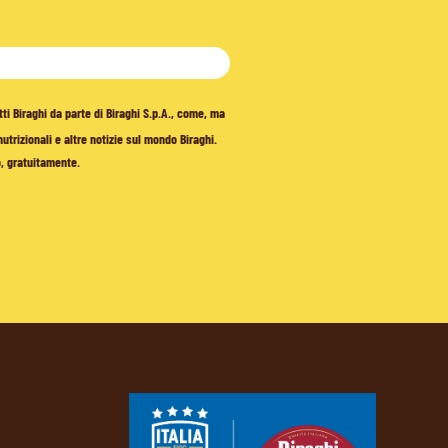
tti Biraghi da parte di Biraghi S.p.A., come, ma
trizionali e altre notizie sul mondo Biraghi.
o, gratuitamente.