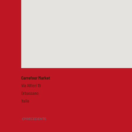
Carrefour Market
Via Alfieri 19
Orbassano
Italia
PRECEDENTE