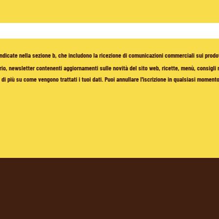
à indicate nella sezione b, che includono la ricezione di comunicazioni commerciali sui prodo
io, newsletter contenenti aggiornamenti sulle novità del sito web, ricette, menù, consigli nu
di più su come vengono trattati i tuoi dati. Puoi annullare l'iscrizione in qualsiasi moment