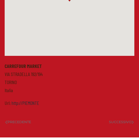
CARREFOUR MARKET
VIA STRADELLA 192/194
TORINO
Italia
Url:
http://PIEMONTE
PRECEDENTE
SUCCESSIVO