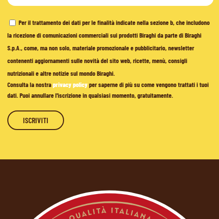
Per il trattamento dei dati per le finalità indicate nella sezione b, che includono
la ricezione di comunicazioni commerciali sui prodotti Biraghi da parte di Biraghi
S.p.A., come, ma non solo, materiale promozionale e pubblicitario, newsletter
contenenti aggiornamenti sulle novità del sito web, ricette, menù, consigli
nutrizionali e altre notizie sul mondo Biraghi.
Consulta la nostra
privacy policy
per saperne di più su come vengono trattati i tuoi
dati. Puoi annullare l'iscrizione in qualsiasi momento, gratuitamente.