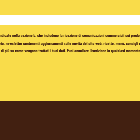
à indicate nella sezione b, che includono la ricezione di comunicazioni commerciali sui prodo
io, newsletter contenenti aggiornamenti sulle novità del sito web, ricette, menù, consigli nu
di più su come vengono trattati i tuoi dati. Puoi annullare l'iscrizione in qualsiasi moment