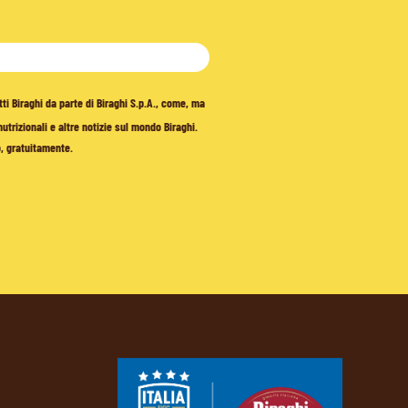
tti Biraghi da parte di Biraghi S.p.A., come, ma
trizionali e altre notizie sul mondo Biraghi.
o, gratuitamente.