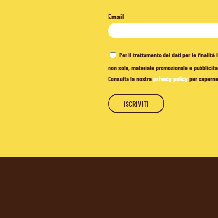
Email
Per il trattamento dei dati per le finalit
non solo, materiale promozionale e pubblicitar
Consulta la nostra
privacy policy
per saperne 