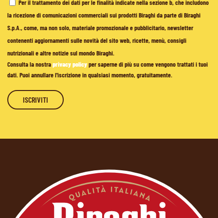
Per il trattamento dei dati per le finalità indicate nella sezione b, che includono
la ricezione di comunicazioni commerciali sui prodotti Biraghi da parte di Biraghi
S.p.A., come, ma non solo, materiale promozionale e pubblicitario, newsletter
contenenti aggiornamenti sulle novità del sito web, ricette, menù, consigli
nutrizionali e altre notizie sul mondo Biraghi.
Consulta la nostra
privacy policy
per saperne di più su come vengono trattati i tuoi
dati. Puoi annullare l'iscrizione in qualsiasi momento, gratuitamente.