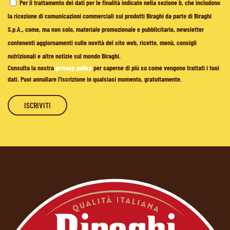
Per il trattamento dei dati per le finalità indicate nella sezione b, che includono
la ricezione di comunicazioni commerciali sui prodotti Biraghi da parte di Biraghi
S.p.A., come, ma non solo, materiale promozionale e pubblicitario, newsletter
contenenti aggiornamenti sulle novità del sito web, ricette, menù, consigli
nutrizionali e altre notizie sul mondo Biraghi.
Consulta la nostra
privacy policy
per saperne di più su come vengono trattati i tuoi
dati. Puoi annullare l'iscrizione in qualsiasi momento, gratuitamente.