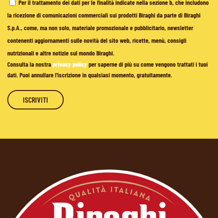
Per il trattamento dei dati per le finalità indicate nella sezione b, che includono
la ricezione di comunicazioni commerciali sui prodotti Biraghi da parte di Biraghi
S.p.A., come, ma non solo, materiale promozionale e pubblicitario, newsletter
contenenti aggiornamenti sulle novità del sito web, ricette, menù, consigli
nutrizionali e altre notizie sul mondo Biraghi.
Consulta la nostra
privacy policy
per saperne di più su come vengono trattati i tuoi
dati. Puoi annullare l'iscrizione in qualsiasi momento, gratuitamente.