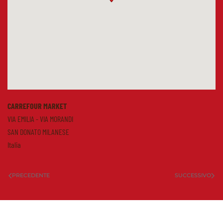
CARREFOUR MARKET
VIA EMILIA - VIA MORANDI
SAN DONATO MILANESE
Italia
PRECEDENTE
SUCCESSIVO