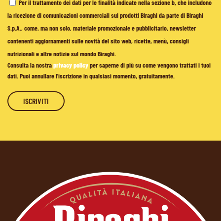
Per il trattamento dei dati per le finalità indicate nella sezione b, che includono
la ricezione di comunicazioni commerciali sui prodotti Biraghi da parte di Biraghi
S.p.A., come, ma non solo, materiale promozionale e pubblicitario, newsletter
contenenti aggiornamenti sulle novità del sito web, ricette, menù, consigli
nutrizionali e altre notizie sul mondo Biraghi.
Consulta la nostra
privacy policy
per saperne di più su come vengono trattati i tuoi
dati. Puoi annullare l'iscrizione in qualsiasi momento, gratuitamente.