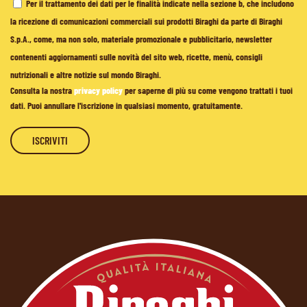
Per il trattamento dei dati per le finalità indicate nella sezione b, che includono
la ricezione di comunicazioni commerciali sui prodotti Biraghi da parte di Biraghi
S.p.A., come, ma non solo, materiale promozionale e pubblicitario, newsletter
contenenti aggiornamenti sulle novità del sito web, ricette, menù, consigli
nutrizionali e altre notizie sul mondo Biraghi.
Consulta la nostra
privacy policy
per saperne di più su come vengono trattati i tuoi
dati. Puoi annullare l'iscrizione in qualsiasi momento, gratuitamente.