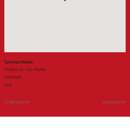
Carrefour Market
Via Roma 22 - Via J Ruffini
Ventimiglia
Italia
PRECEDENTE
SUCCESSIVO