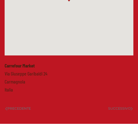
Carrefour Market
Via Giuseppe Garibaldi 24
Carmagnola
Italia
PRECEDENTE
SUCCESSIVO