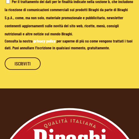
Per il trattamento dei dati per le finalità indicate nella sezione b, che includono
la ricezione di comunicazioni commerciali sui prodotti Biraghi da parte di Biraghi
S.p.A., come, ma non solo, materiale promozionale e pubblicitario, newsletter
contenenti aggiornamenti sulle novità del sito web, ricette, menù, consigli
nutrizionali e altre notizie sul mondo Biraghi.
Consulta la nostra
privacy policy
per saperne di più su come vengono trattati i tuoi
dati. Puoi annullare l'iscrizione in qualsiasi momento, gratuitamente.