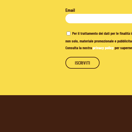
Email
Per il trattamento dei dati per le finalit
non solo, materiale promozionale e pubblicitar
Consulta la nostra
privacy policy
per saperne 