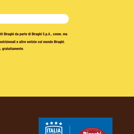
tti Biraghi da parte di Biraghi S.p.A., come, ma
trizionali e altre notizie sul mondo Biraghi.
o, gratuitamente.