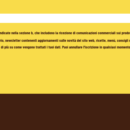
à indicate nella sezione b, che includono la ricezione di comunicazioni commerciali sui prodo
io, newsletter contenenti aggiornamenti sulle novità del sito web, ricette, menù, consigli nu
di più su come vengono trattati i tuoi dati. Puoi annullare l'iscrizione in qualsiasi moment