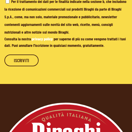
Per il trattamento dei dati per le finalità indicate nella sezione b, che includono
la ricezione di comunicazioni commerciali sui prodotti Biraghi da parte di Biraghi
S.p.A., come, ma non solo, materiale promozionale e pubblicitario, newsletter
contenenti aggiornamenti sulle novità del sito web, ricette, menù, consigli
nutrizionali e altre notizie sul mondo Biraghi.
Consulta la nostra
privacy policy
per saperne di più su come vengono trattati i tuoi
dati. Puoi annullare l'iscrizione in qualsiasi momento, gratuitamente.