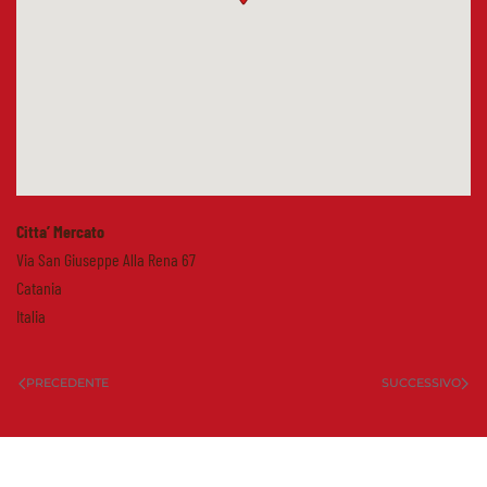
Citta’ Mercato
Via San Giuseppe Alla Rena 67
Catania
Italia
PRECEDENTE
SUCCESSIVO