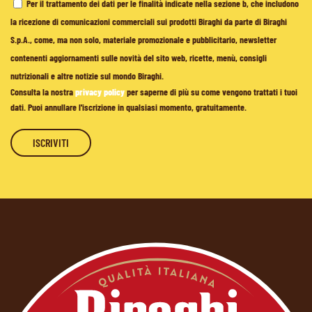
Per il trattamento dei dati per le finalità indicate nella sezione b, che includono
la ricezione di comunicazioni commerciali sui prodotti Biraghi da parte di Biraghi
S.p.A., come, ma non solo, materiale promozionale e pubblicitario, newsletter
contenenti aggiornamenti sulle novità del sito web, ricette, menù, consigli
nutrizionali e altre notizie sul mondo Biraghi.
Consulta la nostra
privacy policy
per saperne di più su come vengono trattati i tuoi
dati. Puoi annullare l'iscrizione in qualsiasi momento, gratuitamente.