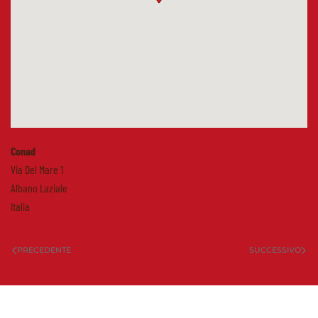
Conad
Via Del Mare 1
Albano Laziale
Italia
PRECEDENTE
SUCCESSIVO