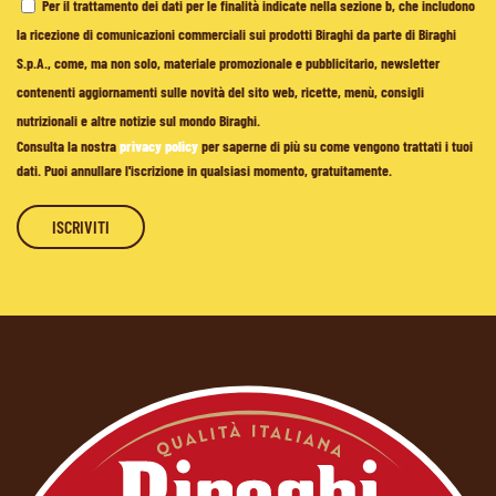
Per il trattamento dei dati per le finalità indicate nella sezione b, che includono
la ricezione di comunicazioni commerciali sui prodotti Biraghi da parte di Biraghi
S.p.A., come, ma non solo, materiale promozionale e pubblicitario, newsletter
contenenti aggiornamenti sulle novità del sito web, ricette, menù, consigli
nutrizionali e altre notizie sul mondo Biraghi.
Consulta la nostra
privacy policy
per saperne di più su come vengono trattati i tuoi
dati. Puoi annullare l'iscrizione in qualsiasi momento, gratuitamente.