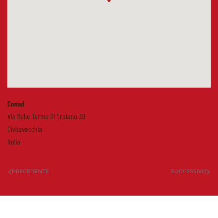
Conad
Via Delle Terme Di Traiano 39
Civitavecchia
Italia
PRECEDENTE
SUCCESSIVO