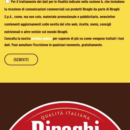
Per il trattamento dei dati per le finalità indicate nella sezione b, che includono
la ricezione di comunicazioni commerciali sui prodotti Biraghi da parte di Biraghi
S.p.A., come, ma non solo, materiale promozionale e pubblicitario, newsletter
contenenti aggiornamenti sulle novità del sito web, ricette, menù, consigli
nutrizionali e altre notizie sul mondo Biraghi.
Consulta la nostra
privacy policy
per saperne di più su come vengono trattati i tuoi
dati. Puoi annullare l'iscrizione in qualsiasi momento, gratuitamente.