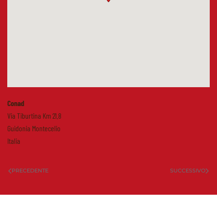
Conad
Via Tiburtina Km 21.8
Guidonia Montecelio
Italia
PRECEDENTE
SUCCESSIVO