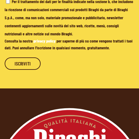
Per il trattamento dei dati per le finalità indicate nella sezione b, che includono
la ricezione di comunicazioni commerciali sui prodotti Biraghi da parte di Biraghi
S.p.A., come, ma non solo, materiale promozionale e pubblicitario, newsletter
contenenti aggiornamenti sulle novità del sito web, ricette, menù, consigli
nutrizionali e altre notizie sul mondo Biraghi.
Consulta la nostra
privacy policy
per saperne di più su come vengono trattati i tuoi
dati. Puoi annullare l'iscrizione in qualsiasi momento, gratuitamente.