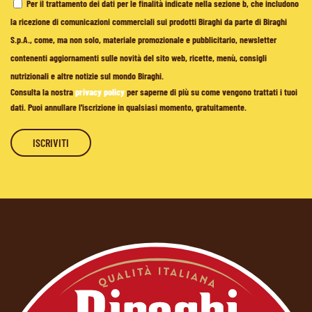
Per il trattamento dei dati per le finalità indicate nella sezione b, che includono
la ricezione di comunicazioni commerciali sui prodotti Biraghi da parte di Biraghi
S.p.A., come, ma non solo, materiale promozionale e pubblicitario, newsletter
contenenti aggiornamenti sulle novità del sito web, ricette, menù, consigli
nutrizionali e altre notizie sul mondo Biraghi.
Consulta la nostra
privacy policy
per saperne di più su come vengono trattati i tuoi
dati. Puoi annullare l'iscrizione in qualsiasi momento, gratuitamente.