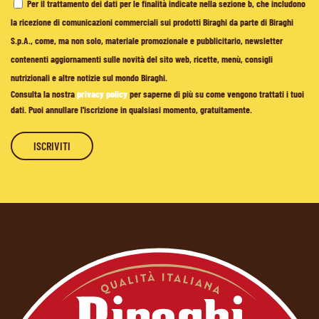
Per il trattamento dei dati per le finalità indicate nella sezione b, che includono
la ricezione di comunicazioni commerciali sui prodotti Biraghi da parte di Biraghi
S.p.A., come, ma non solo, materiale promozionale e pubblicitario, newsletter
contenenti aggiornamenti sulle novità del sito web, ricette, menù, consigli
nutrizionali e altre notizie sul mondo Biraghi.
Consulta la nostra
privacy policy
per saperne di più su come vengono trattati i tuoi
dati. Puoi annullare l'iscrizione in qualsiasi momento, gratuitamente.