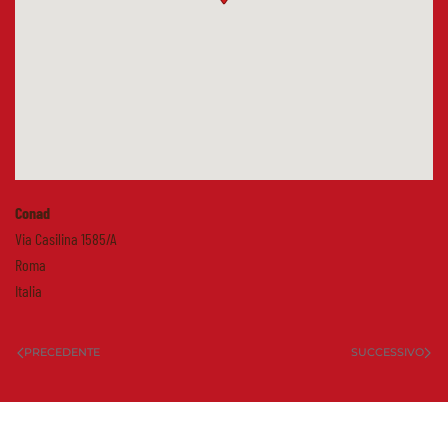
Conad
Via Casilina 1585/A
Roma
Italia
PRECEDENTE
SUCCESSIVO