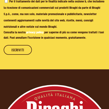
Per il trattamento dei dati per le finalità indicate nella sezione b, che includono
la ricezione di comunicazioni commerciali sui prodotti Biraghi da parte di Biraghi
S.p.A., come, ma non solo, materiale promozionale e pubblicitario, newsletter
contenenti aggiornamenti sulle novità del sito web, ricette, menù, consigli
nutrizionali e altre notizie sul mondo Biraghi.
Consulta la nostra
privacy policy
per saperne di più su come vengono trattati i tuoi
dati. Puoi annullare l'iscrizione in qualsiasi momento, gratuitamente.