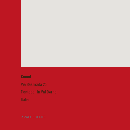
Conad
Via Basilicata 23
Montopoli In Val D'Arno
Italia
PRECEDENTE