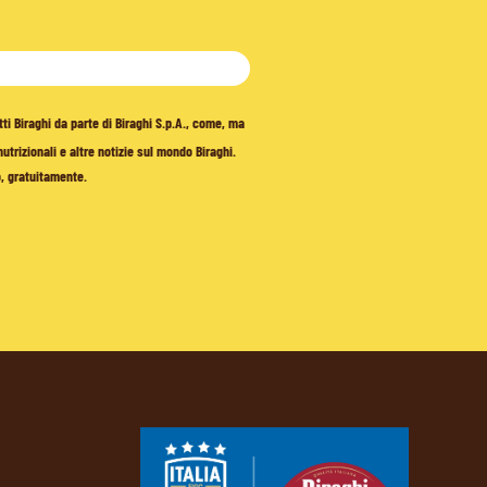
tti Biraghi da parte di Biraghi S.p.A., come, ma
trizionali e altre notizie sul mondo Biraghi.
o, gratuitamente.