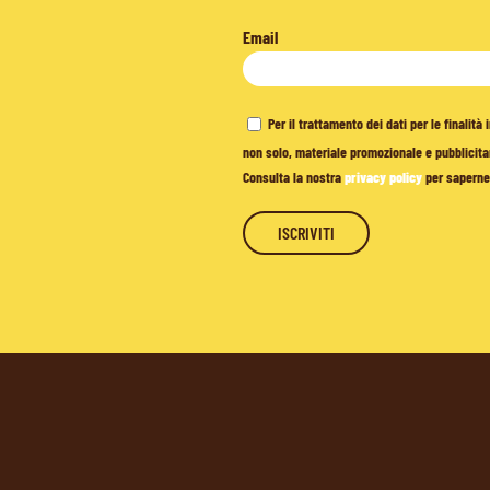
Email
Per il trattamento dei dati per le finalit
non solo, materiale promozionale e pubblicitar
Consulta la nostra
privacy policy
per saperne 