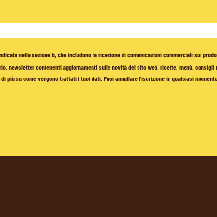
à indicate nella sezione b, che includono la ricezione di comunicazioni commerciali sui prodo
io, newsletter contenenti aggiornamenti sulle novità del sito web, ricette, menù, consigli nu
di più su come vengono trattati i tuoi dati. Puoi annullare l'iscrizione in qualsiasi moment