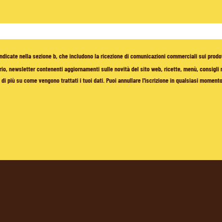
à indicate nella sezione b, che includono la ricezione di comunicazioni commerciali sui prodo
io, newsletter contenenti aggiornamenti sulle novità del sito web, ricette, menù, consigli nu
di più su come vengono trattati i tuoi dati. Puoi annullare l'iscrizione in qualsiasi moment