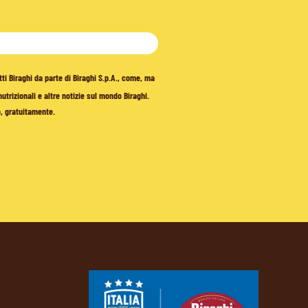
tti Biraghi da parte di Biraghi S.p.A., come, ma
trizionali e altre notizie sul mondo Biraghi.
o, gratuitamente.