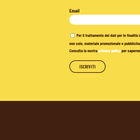
Email
Per il trattamento dei dati per le finalit
non solo, materiale promozionale e pubblicitar
Consulta la nostra
privacy policy
per saperne 