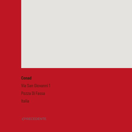
Conad
Via San Giovanni 1
Pozza Di Fassa
Italia
PRECEDENTE