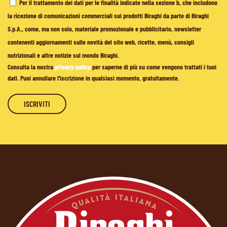
Per il trattamento dei dati per le finalità indicate nella sezione b, che includono
la ricezione di comunicazioni commerciali sui prodotti Biraghi da parte di Biraghi
S.p.A., come, ma non solo, materiale promozionale e pubblicitario, newsletter
contenenti aggiornamenti sulle novità del sito web, ricette, menù, consigli
nutrizionali e altre notizie sul mondo Biraghi.
Consulta la nostra
privacy policy
per saperne di più su come vengono trattati i tuoi
dati. Puoi annullare l'iscrizione in qualsiasi momento, gratuitamente.