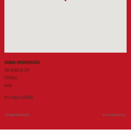
CONAD IPERMERCATO
VIA AURELIA 274
CERIALE
Italia
Url:
http://LIGURIA
PRECEDENTE
SUCCESSIVO