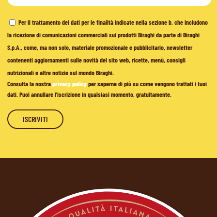
Per il trattamento dei dati per le finalità indicate nella sezione b, che includono
la ricezione di comunicazioni commerciali sui prodotti Biraghi da parte di Biraghi
S.p.A., come, ma non solo, materiale promozionale e pubblicitario, newsletter
contenenti aggiornamenti sulle novità del sito web, ricette, menù, consigli
nutrizionali e altre notizie sul mondo Biraghi.
Consulta la nostra
privacy policy
per saperne di più su come vengono trattati i tuoi
dati. Puoi annullare l'iscrizione in qualsiasi momento, gratuitamente.