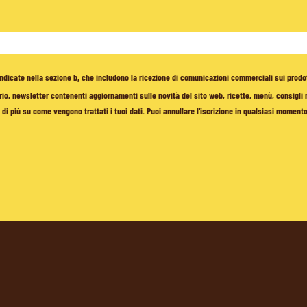
à indicate nella sezione b, che includono la ricezione di comunicazioni commerciali sui prodo
io, newsletter contenenti aggiornamenti sulle novità del sito web, ricette, menù, consigli nu
di più su come vengono trattati i tuoi dati. Puoi annullare l'iscrizione in qualsiasi moment