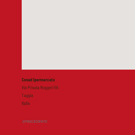
Conad Ipermercato
Via Privata Roggeri 56
Taggia
Italia
PRECEDENTE