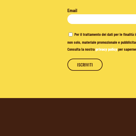
Email
Per il trattamento dei dati per le finalit
non solo, materiale promozionale e pubblicitar
Consulta la nostra
privacy policy
per saperne 