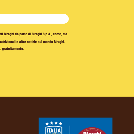
tti Biraghi da parte di Biraghi S.p.A., come, ma
trizionali e altre notizie sul mondo Biraghi.
o, gratuitamente.