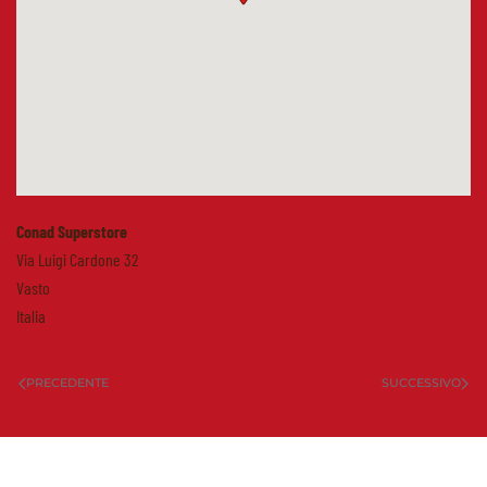
Conad Superstore
Via Luigi Cardone 32
Vasto
Italia
PRECEDENTE
SUCCESSIVO