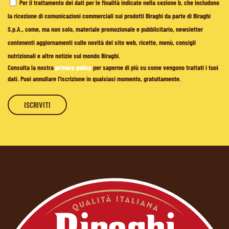
Per il trattamento dei dati per le finalità indicate nella sezione b, che includono
la ricezione di comunicazioni commerciali sui prodotti Biraghi da parte di Biraghi
S.p.A., come, ma non solo, materiale promozionale e pubblicitario, newsletter
contenenti aggiornamenti sulle novità del sito web, ricette, menù, consigli
nutrizionali e altre notizie sul mondo Biraghi.
Consulta la nostra
privacy policy
per saperne di più su come vengono trattati i tuoi
dati. Puoi annullare l'iscrizione in qualsiasi momento, gratuitamente.