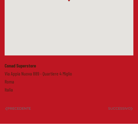
Conad Superstore
Via Appia Nuova 889 - Quartiere 4 Miglio
Roma
Italia
PRECEDENTE
SUCCESSIVO