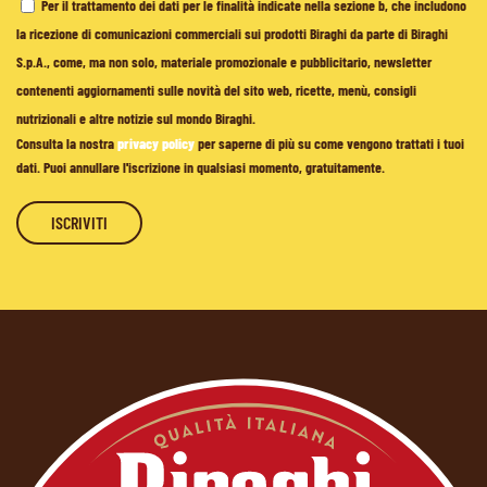
Per il trattamento dei dati per le finalità indicate nella sezione b, che includono
la ricezione di comunicazioni commerciali sui prodotti Biraghi da parte di Biraghi
S.p.A., come, ma non solo, materiale promozionale e pubblicitario, newsletter
contenenti aggiornamenti sulle novità del sito web, ricette, menù, consigli
nutrizionali e altre notizie sul mondo Biraghi.
Consulta la nostra
privacy policy
per saperne di più su come vengono trattati i tuoi
dati. Puoi annullare l'iscrizione in qualsiasi momento, gratuitamente.