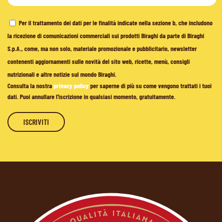
Per il trattamento dei dati per le finalità indicate nella sezione b, che includono
la ricezione di comunicazioni commerciali sui prodotti Biraghi da parte di Biraghi
S.p.A., come, ma non solo, materiale promozionale e pubblicitario, newsletter
contenenti aggiornamenti sulle novità del sito web, ricette, menù, consigli
nutrizionali e altre notizie sul mondo Biraghi.
Consulta la nostra
privacy policy
per saperne di più su come vengono trattati i tuoi
dati. Puoi annullare l'iscrizione in qualsiasi momento, gratuitamente.