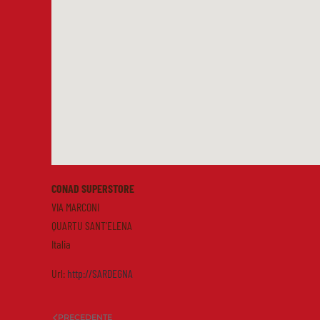
CONAD SUPERSTORE
VIA MARCONI
QUARTU SANT'ELENA
Italia
Url:
http://SARDEGNA
PRECEDENTE