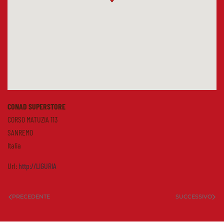
CONAD SUPERSTORE
CORSO MATUZIA 113
SANREMO
Italia
Url:
http://LIGURIA
PRECEDENTE
SUCCESSIVO