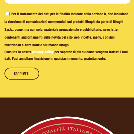
Per il trattamento dei dati per le finalità indicate nella sezione b, che includono
la ricezione di comunicazioni commerciali sui prodotti Biraghi da parte di Biraghi
S.p.A., come, ma non solo, materiale promozionale e pubblicitario, newsletter
contenenti aggiornamenti sulle novità del sito web, ricette, menù, consigli
nutrizionali e altre notizie sul mondo Biraghi.
Consulta la nostra
privacy policy
per saperne di più su come vengono trattati i tuoi
dati. Puoi annullare l'iscrizione in qualsiasi momento, gratuitamente.