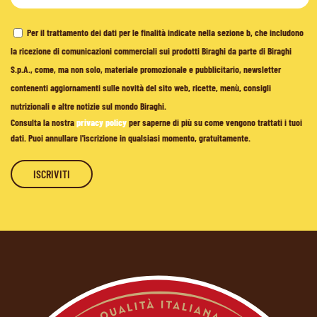
Per il trattamento dei dati per le finalità indicate nella sezione b, che includono
la ricezione di comunicazioni commerciali sui prodotti Biraghi da parte di Biraghi
S.p.A., come, ma non solo, materiale promozionale e pubblicitario, newsletter
contenenti aggiornamenti sulle novità del sito web, ricette, menù, consigli
nutrizionali e altre notizie sul mondo Biraghi.
Consulta la nostra
privacy policy
per saperne di più su come vengono trattati i tuoi
dati. Puoi annullare l'iscrizione in qualsiasi momento, gratuitamente.