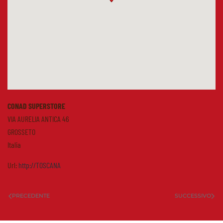
CONAD SUPERSTORE
VIA AURELIA ANTICA 46
GROSSETO
Italia
Url:
http://TOSCANA
PRECEDENTE
SUCCESSIVO