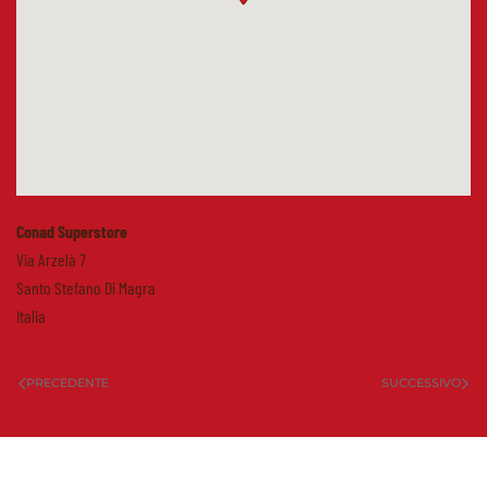
Conad Superstore
Via Arzelà 7
Santo Stefano Di Magra
Italia
PRECEDENTE
SUCCESSIVO